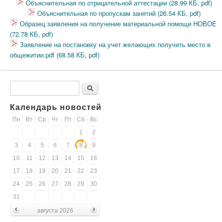
Объяснительная по отрицательной аттестации (28.99 КБ, pdf)
Объяснительная по пропускам занятий (26.54 КБ, pdf)
Образец заявления на получение материальной помощи НОВОЕ
(72.78 КБ, pdf)
Заявление на постановку на учет желающих получить место в
общежитии.pdf (68.58 КБ, pdf)
Форма поиска
Поиск
Календарь новостей
Пн
Вт
Ср
Чт
Пт
Сб
Вс
1
2
3
4
5
6
7
8
9
10
11
12
13
14
15
16
17
18
19
20
21
22
23
24
25
26
27
28
29
30
31
августа 2026