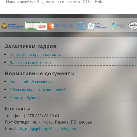
Нашли ошибку? Выделите ее и нажмите CTRL+Enter
Заказчикам кадров
Нормативно-правовые акты
Данные о выпускниках
Нормативные документы
Кодекс об образовании
Образцы справок и заявлений
Оплата обучения
Контакты
Телефон: (+375 232) 23-19-04
Пр-т Октября, 48, к. 1-315, Гомель, РБ, 246029
Е-mail:
dk_mtf@gstu.by
Мы в Telegram