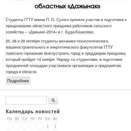
областных «Дажынак»
Студенты ГГТУ имени П. О. Сухого приняли участие в подготовке к
празднованию областного праздника работников сельского
хозяйства – «Дажынкi–2014» в г. Буда-Кошелёво.
25, 28 и 29 октября студенты механико-технологического,
машиностроительного и энергетического факультетов ГГТУ
помогали горожанам благоустроить город в преддверии праздника,
который пройдет 14 ноября. Наряду со студентами, в подготовке
праздничной площадки участвовали организации и предприятия
города и области.
Подробнее
о Студенты приняли участие в подготовке областны
«Дажынак»
Форма поиска
Поиск
Календарь новостей
Пн
Вт
Ср
Чт
Пт
Сб
Вс
1
2