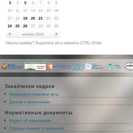
3
4
5
6
7
8
9
10
11
12
13
14
15
16
17
18
19
20
21
22
23
24
25
26
27
28
29
30
ноября 2014
Нашли ошибку? Выделите ее и нажмите CTRL+Enter
Заказчикам кадров
Нормативно-правовые акты
Данные о выпускниках
Нормативные документы
Кодекс об образовании
Образцы справок и заявлений