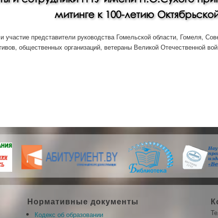
митинге к 100-летию Октябрьско
и участие представители руководства Гомельской области, Гомеля, Сов
тивов, общественных организаций, ветераны Великой Отечественной вой
туденты и сотрудники ГГТУ имени П.О.Сухого приняли участие в то
олюции
Нормативные документы
К
Те
Кодекс об образовании