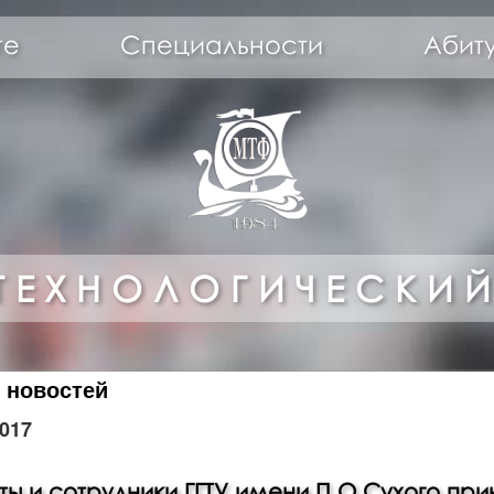
те
Специальности
Абит
ТЕХНОЛОГИЧЕСКИЙ
 новостей
017
ты и сотрудники ГГТУ имени П.О.Сухого при