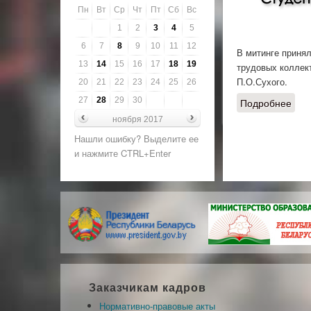
Пн
Вт
Ср
Чт
Пт
Сб
Вс
1
2
3
4
5
6
7
8
9
10
11
12
В митинге принял
13
14
15
16
17
18
19
трудовых коллек
П.О.Сухого.
20
21
22
23
24
25
26
27
28
29
30
Подробнее
о С
рев
ноября 2017
Нашли ошибку? Выделите ее
и нажмите CTRL+Enter
Заказчикам кадров
Нормативно-правовые акты