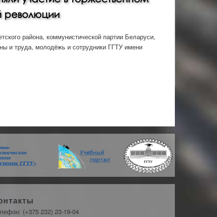
й революции
етского района, коммунистической партии Беларуси,
ны и труда, молодёжь и сотрудники ГГТУ имени
ржественном митинге к 100-летию Октябрьской
онтакты
лефон: (+375 232) 23-19-04