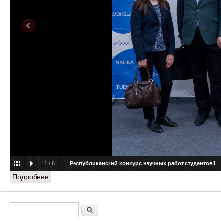
1
/
6
Республиканский конкурс научных работ студентов1
Подробнее
о Ю.В. Мартьянов принял участие в церемонии
награждения лауреатов XXVIII Республиканского
конкурса научных работ студентов
Форма поиска
Поиск