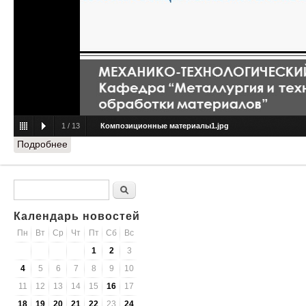
1
/
13
Композиционные материалы1.jpg
Подробнее
о Специальность "Конструирование и производство
изделий из композиционных материалов"
Форма поиска
Поиск
Календарь новостей
Пн
Вт
Ср
Чт
Пт
Сб
Вс
1
2
3
4
5
6
7
8
9
10
11
12
13
14
15
16
17
18
19
20
21
22
23
24