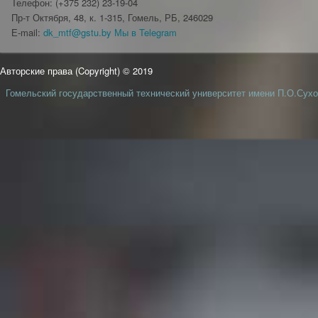
Телефон: (+375 232) 23-19-04
Пр-т Октября, 48, к. 1-315, Гомель, РБ, 246029
Е-mail:
dk_mtf@gstu.by
Мы в Telegram
Авторские права (Copyright) © 2019
Гомельский государственный технический университет имени П.О.Сухо