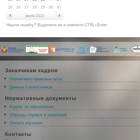
25
26
27
28
29
30
31
июля 2022
Нашли ошибку? Выделите ее и нажмите CTRL+Enter
Заказчикам кадров
Нормативно-правовые акты
Данные о выпускниках
Нормативные документы
Кодекс об образовании
Образцы справок и заявлений
Оплата обучения
Контакты