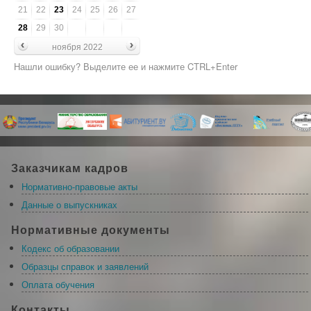
21
22
23
24
25
26
27
28
29
30
ноября 2022
Нашли ошибку? Выделите ее и нажмите CTRL+Enter
Заказчикам кадров
Нормативно-правовые акты
Данные о выпускниках
Нормативные документы
Кодекс об образовании
Образцы справок и заявлений
Оплата обучения
Контакты