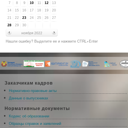
7
8
9
10
11
12
13
14
15
16
17
18
19
20
21
22
23
24
25
26
27
28
29
30
ноября 2022
Нашли ошибку? Выделите ее и нажмите CTRL+Enter
Заказчикам кадров
Нормативно-правовые акты
Данные о выпускниках
Нормативные документы
Кодекс об образовании
Образцы справок и заявлений