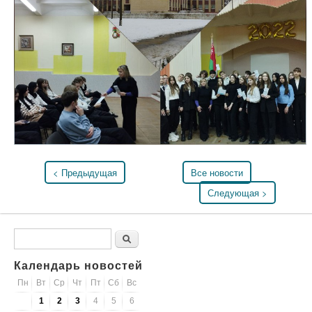
< Предыдущая
Все новости
Следующая >
Форма поиска
Поиск
Календарь новостей
Пн
Вт
Ср
Чт
Пт
Сб
Вс
1
2
3
4
5
6